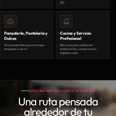
día
Panadería, Pastelería y
Cocina y Servicio
Dulces
Profesional
Soluciones listas para hornear,
Recursos para optimizar
emplatar o servir
elaboración, conservación,
higiene y sala
NUESTRA METODOLOGÍA LOGÍSTICA
Una ruta pensada
alrededor de tu