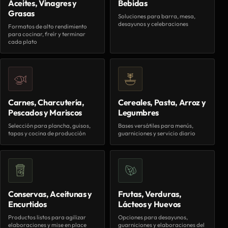
Aceites, Vinagres y
Bebidas
Grasas
Soluciones para barra, mesa,
desayunos y celebraciones
Formatos de alto rendimiento
para cocinar, freír y terminar
cada plato
Carnes, Charcutería,
Cereales, Pasta, Arroz y
Pescados y Mariscos
Legumbres
Selección para plancha, guisos,
Bases versátiles para menús,
tapas y cocina de producción
guarniciones y servicio diario
Conservas, Aceitunas y
Frutas, Verduras,
Encurtidos
Lácteos y Huevos
Productos listos para agilizar
Opciones para desayunos,
elaboraciones y mise en place
guarniciones y elaboraciones del