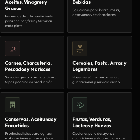
Aceites, Vinagres y
Bebidas
Grasas
Soluciones para barra, mesa,
desayunos y celebraciones
Formatos de alto rendimiento
para cocinar, freír y terminar
cada plato
Carnes, Charcutería,
Cereales, Pasta, Arroz y
Pescados y Mariscos
Legumbres
Selección para plancha, guisos,
Bases versátiles para menús,
tapas y cocina de producción
guarniciones y servicio diario
Conservas, Aceitunas y
Frutas, Verduras,
Encurtidos
Lácteos y Huevos
Productos listos para agilizar
Opciones para desayunos,
elaboraciones y mise en place
guarniciones y elaboraciones del