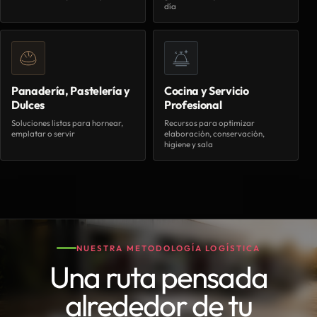
día
Panadería, Pastelería y
Cocina y Servicio
Dulces
Profesional
Soluciones listas para hornear,
Recursos para optimizar
emplatar o servir
elaboración, conservación,
higiene y sala
NUESTRA METODOLOGÍA LOGÍSTICA
Una ruta pensada
alrededor de tu