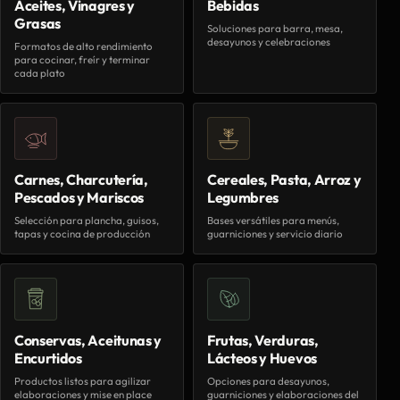
Aceites, Vinagres y
Bebidas
Grasas
Soluciones para barra, mesa,
desayunos y celebraciones
Formatos de alto rendimiento
para cocinar, freír y terminar
cada plato
Carnes, Charcutería,
Cereales, Pasta, Arroz y
Pescados y Mariscos
Legumbres
Selección para plancha, guisos,
Bases versátiles para menús,
tapas y cocina de producción
guarniciones y servicio diario
Conservas, Aceitunas y
Frutas, Verduras,
Encurtidos
Lácteos y Huevos
Productos listos para agilizar
Opciones para desayunos,
elaboraciones y mise en place
guarniciones y elaboraciones del