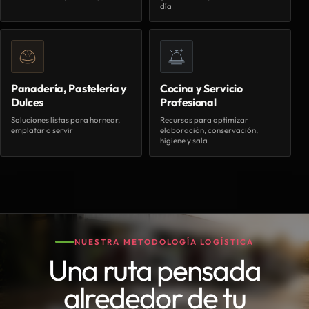
día
Panadería, Pastelería y
Cocina y Servicio
Dulces
Profesional
Soluciones listas para hornear,
Recursos para optimizar
emplatar o servir
elaboración, conservación,
higiene y sala
NUESTRA METODOLOGÍA LOGÍSTICA
Una ruta pensada
alrededor de tu