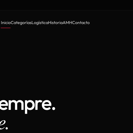
Inicio
Categorías
Logística
Historia
AMH
Contacto
iempre.
e.