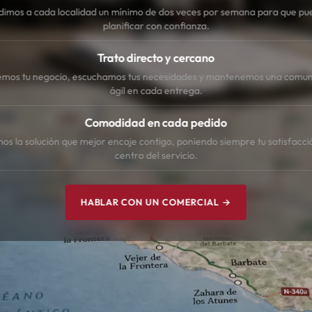
dimos a cada localidad un mínimo de dos veces por semana para que pu
planificar con confianza.
Trato directo y cercano
mos tu negocio, escuchamos tus necesidades y mantenemos una comun
ágil en cada entrega.
Comodidad en cada pedido
s la solución que mejor encaje contigo, poniendo siempre tu satisfacci
centro del servicio.
HABLAR CON UN COMERCIAL →