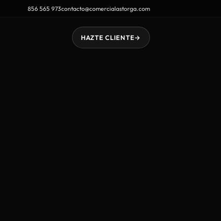
856 565 973
contacto@comercialastorga.com
HAZTE CLIENTE
→