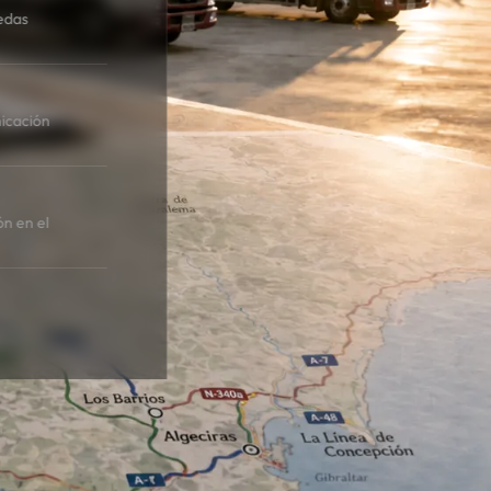
edas
icación
ón en el