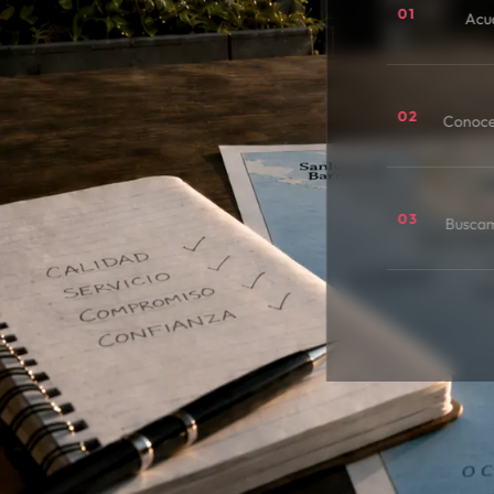
01
Acu
02
Conoce
03
Buscamo