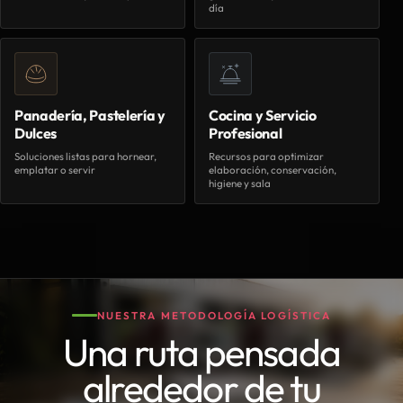
día
Panadería, Pastelería y
Cocina y Servicio
Dulces
Profesional
Soluciones listas para hornear,
Recursos para optimizar
emplatar o servir
elaboración, conservación,
higiene y sala
NUESTRA METODOLOGÍA LOGÍSTICA
Una ruta pensada
alrededor de tu