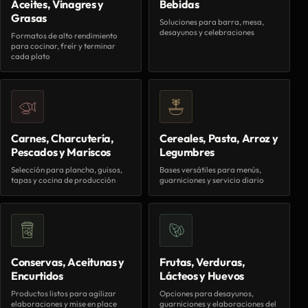
Aceites, Vinagres y
Bebidas
Grasas
Soluciones para barra, mesa,
desayunos y celebraciones
Formatos de alto rendimiento
para cocinar, freír y terminar
cada plato
Carnes, Charcutería,
Cereales, Pasta, Arroz y
Pescados y Mariscos
Legumbres
Selección para plancha, guisos,
Bases versátiles para menús,
tapas y cocina de producción
guarniciones y servicio diario
Conservas, Aceitunas y
Frutas, Verduras,
Encurtidos
Lácteos y Huevos
Productos listos para agilizar
Opciones para desayunos,
elaboraciones y mise en place
guarniciones y elaboraciones del