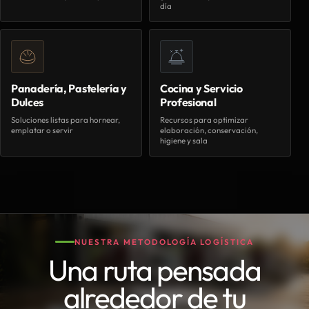
día
Panadería, Pastelería y
Cocina y Servicio
Dulces
Profesional
Soluciones listas para hornear,
Recursos para optimizar
emplatar o servir
elaboración, conservación,
higiene y sala
NUESTRA METODOLOGÍA LOGÍSTICA
Una ruta pensada
alrededor de tu