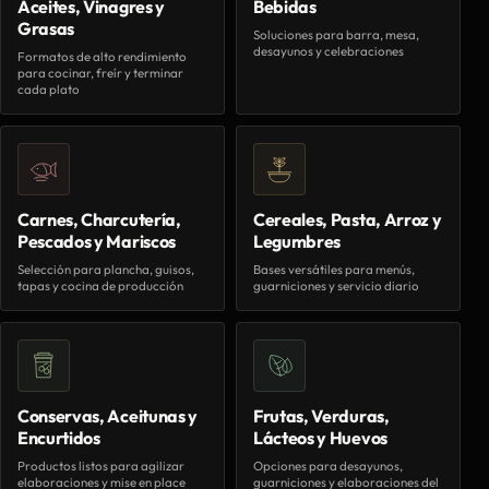
Aceites, Vinagres y
Bebidas
Grasas
Soluciones para barra, mesa,
desayunos y celebraciones
Formatos de alto rendimiento
para cocinar, freír y terminar
cada plato
Carnes, Charcutería,
Cereales, Pasta, Arroz y
Pescados y Mariscos
Legumbres
Selección para plancha, guisos,
Bases versátiles para menús,
tapas y cocina de producción
guarniciones y servicio diario
Conservas, Aceitunas y
Frutas, Verduras,
Encurtidos
Lácteos y Huevos
Productos listos para agilizar
Opciones para desayunos,
elaboraciones y mise en place
guarniciones y elaboraciones del