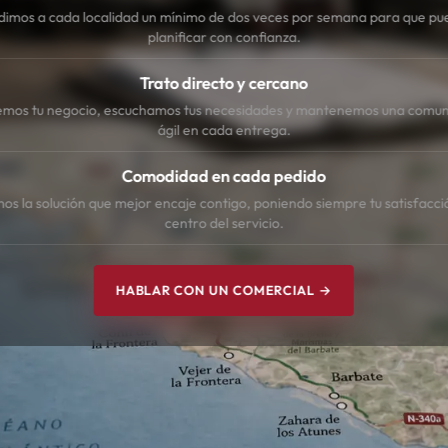
dimos a cada localidad un mínimo de dos veces por semana para que pu
planificar con confianza.
Trato directo y cercano
mos tu negocio, escuchamos tus necesidades y mantenemos una comun
ágil en cada entrega.
Comodidad en cada pedido
s la solución que mejor encaje contigo, poniendo siempre tu satisfacci
centro del servicio.
HABLAR CON UN COMERCIAL →