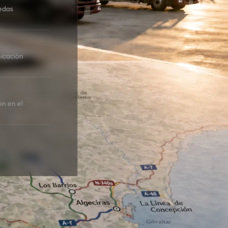
edas
icación
ón en el