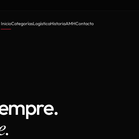
Inicio
Categorías
Logística
Historia
AMH
Contacto
iempre.
e.