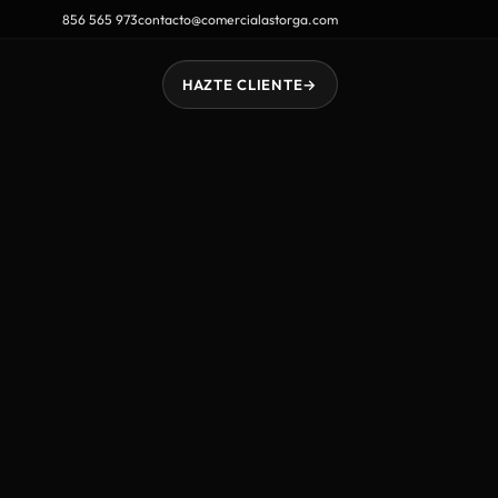
856 565 973
contacto@comercialastorga.com
HAZTE CLIENTE
→