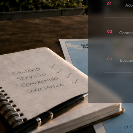
01
Acu
02
Conoce
03
Buscamo