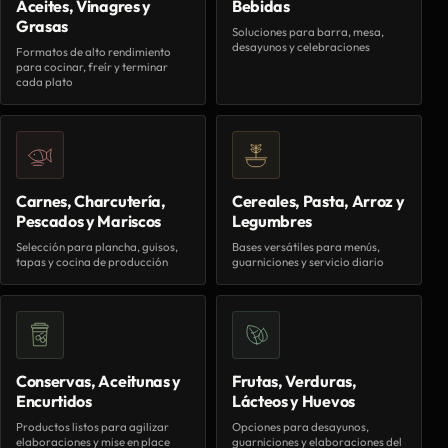
Aceites, Vinagres y
Bebidas
Grasas
Soluciones para barra, mesa,
desayunos y celebraciones
Formatos de alto rendimiento
para cocinar, freír y terminar
cada plato
Carnes, Charcutería,
Cereales, Pasta, Arroz y
Pescados y Mariscos
Legumbres
Selección para plancha, guisos,
Bases versátiles para menús,
tapas y cocina de producción
guarniciones y servicio diario
Conservas, Aceitunas y
Frutas, Verduras,
Encurtidos
Lácteos y Huevos
Productos listos para agilizar
Opciones para desayunos,
elaboraciones y mise en place
guarniciones y elaboraciones del