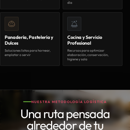
día
Panadería, Pastelería y
Cocina y Servicio
Dulces
Profesional
Soluciones listas para hornear,
Recursos para optimizar
emplatar o servir
elaboración, conservación,
higiene y sala
NUESTRA METODOLOGÍA LOGÍSTICA
Una ruta pensada
alrededor de tu