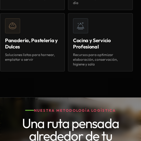
día
Panadería, Pastelería y
Cocina y Servicio
Dulces
Profesional
Soluciones listas para hornear,
Recursos para optimizar
emplatar o servir
elaboración, conservación,
higiene y sala
NUESTRA METODOLOGÍA LOGÍSTICA
Una ruta pensada
alrededor de tu