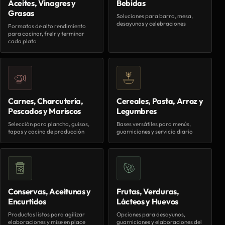
Aceites, Vinagres y
Bebidas
Grasas
Soluciones para barra, mesa,
desayunos y celebraciones
Formatos de alto rendimiento
para cocinar, freír y terminar
cada plato
Carnes, Charcutería,
Cereales, Pasta, Arroz y
Pescados y Mariscos
Legumbres
Selección para plancha, guisos,
Bases versátiles para menús,
tapas y cocina de producción
guarniciones y servicio diario
Conservas, Aceitunas y
Frutas, Verduras,
Encurtidos
Lácteos y Huevos
Productos listos para agilizar
Opciones para desayunos,
elaboraciones y mise en place
guarniciones y elaboraciones del