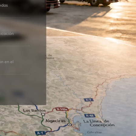
edas
icación
ón en el