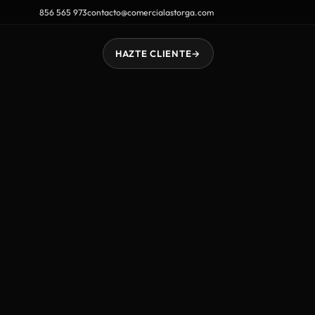
856 565 973
contacto@comercialastorga.com
HAZTE CLIENTE
→