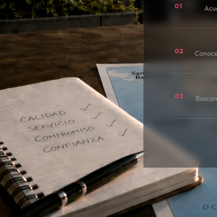
01
Acu
02
Conoce
03
Buscamo