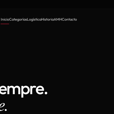
Inicio
Categorías
Logística
Historia
AMH
Contacto
iempre.
e.