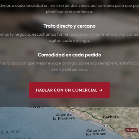
dimos a cada localidad un mínimo de dos veces por semana para que pu
planificar con confianza.
Trato directo y cercano
mos tu negocio, escuchamos tus necesidades y mantenemos una comun
ágil en cada entrega.
Comodidad en cada pedido
s la solución que mejor encaje contigo, poniendo siempre tu satisfacci
centro del servicio.
HABLAR CON UN COMERCIAL →