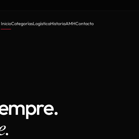
Inicio
Categorías
Logística
Historia
AMH
Contacto
iempre.
e.