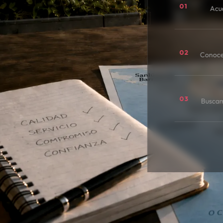
01
Acu
02
Conoce
03
Buscamo