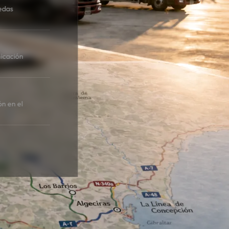
edas
icación
ón en el