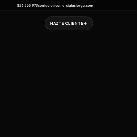
856 565 973
contacto@comercialastorga.com
HAZTE CLIENTE
→