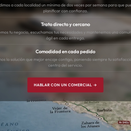
dimos a cada localidad un mínimo de dos veces por semana para que pu
planificar con confianza.
Trato directo y cercano
mos tu negocio, escuchamos tus necesidades y mantenemos una comun
ágil en cada entrega.
Comodidad en cada pedido
s la solución que mejor encaje contigo, poniendo siempre tu satisfacci
centro del servicio.
HABLAR CON UN COMERCIAL →