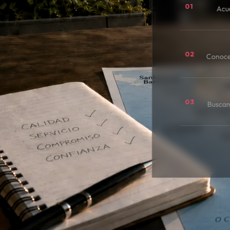
01
Acu
02
Conoce
03
Buscamo