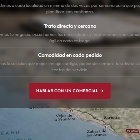
dimos a cada localidad un mínimo de dos veces por semana para que pu
planificar con confianza.
Trato directo y cercano
mos tu negocio, escuchamos tus necesidades y mantenemos una comun
ágil en cada entrega.
Comodidad en cada pedido
s la solución que mejor encaje contigo, poniendo siempre tu satisfacci
centro del servicio.
HABLAR CON UN COMERCIAL →