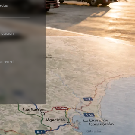
edas
icación
ón en el