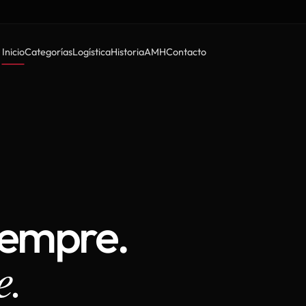
Inicio
Categorías
Logística
Historia
AMH
Contacto
iempre.
e.