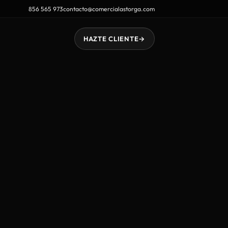
856 565 973
contacto@comercialastorga.com
HAZTE CLIENTE
→