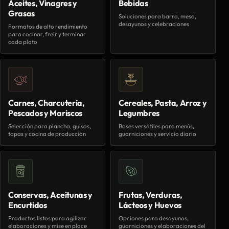
Aceites, Vinagres y
Bebidas
Grasas
Soluciones para barra, mesa,
desayunos y celebraciones
Formatos de alto rendimiento
para cocinar, freír y terminar
cada plato
Carnes, Charcutería,
Cereales, Pasta, Arroz y
Pescados y Mariscos
Legumbres
Selección para plancha, guisos,
Bases versátiles para menús,
tapas y cocina de producción
guarniciones y servicio diario
Conservas, Aceitunas y
Frutas, Verduras,
Encurtidos
Lácteos y Huevos
Productos listos para agilizar
Opciones para desayunos,
elaboraciones y mise en place
guarniciones y elaboraciones del