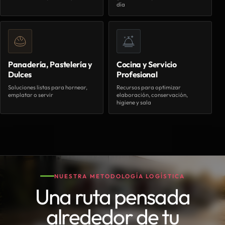
día
Panadería, Pastelería y
Cocina y Servicio
Dulces
Profesional
Soluciones listas para hornear,
Recursos para optimizar
emplatar o servir
elaboración, conservación,
higiene y sala
NUESTRA METODOLOGÍA LOGÍSTICA
Una ruta pensada
alrededor de tu