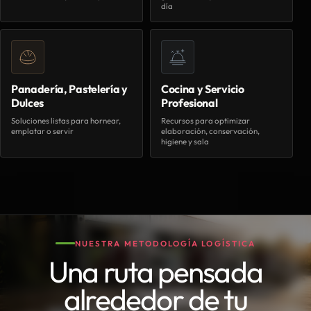
día
Panadería, Pastelería y
Cocina y Servicio
Dulces
Profesional
Soluciones listas para hornear,
Recursos para optimizar
emplatar o servir
elaboración, conservación,
higiene y sala
NUESTRA METODOLOGÍA LOGÍSTICA
Una ruta pensada
alrededor de tu