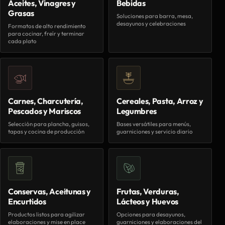
Aceites, Vinagres y
Bebidas
Grasas
Soluciones para barra, mesa,
desayunos y celebraciones
Formatos de alto rendimiento
para cocinar, freír y terminar
cada plato
Carnes, Charcutería,
Cereales, Pasta, Arroz y
Pescados y Mariscos
Legumbres
Selección para plancha, guisos,
Bases versátiles para menús,
tapas y cocina de producción
guarniciones y servicio diario
Conservas, Aceitunas y
Frutas, Verduras,
Encurtidos
Lácteos y Huevos
Productos listos para agilizar
Opciones para desayunos,
elaboraciones y mise en place
guarniciones y elaboraciones del