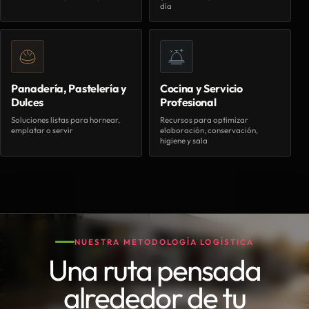
día
Panadería, Pastelería y
Cocina y Servicio
Dulces
Profesional
Soluciones listas para hornear,
Recursos para optimizar
emplatar o servir
elaboración, conservación,
higiene y sala
NUESTRA METODOLOGÍA LOGÍSTICA
Una ruta pensada
alrededor de tu