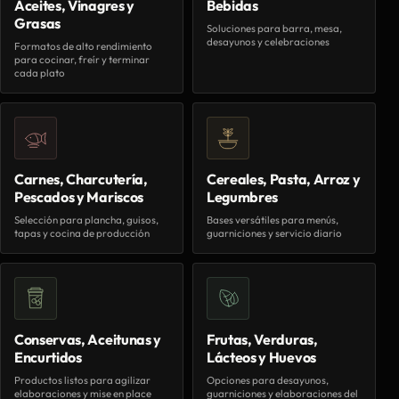
Aceites, Vinagres y
Bebidas
Grasas
Soluciones para barra, mesa,
desayunos y celebraciones
Formatos de alto rendimiento
para cocinar, freír y terminar
cada plato
Carnes, Charcutería,
Cereales, Pasta, Arroz y
Pescados y Mariscos
Legumbres
Selección para plancha, guisos,
Bases versátiles para menús,
tapas y cocina de producción
guarniciones y servicio diario
Conservas, Aceitunas y
Frutas, Verduras,
Encurtidos
Lácteos y Huevos
Productos listos para agilizar
Opciones para desayunos,
elaboraciones y mise en place
guarniciones y elaboraciones del