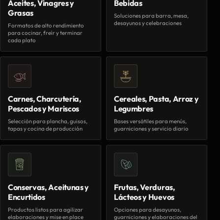
Aceites, Vinagres y
Bebidas
Grasas
Soluciones para barra, mesa,
desayunos y celebraciones
Formatos de alto rendimiento
para cocinar, freír y terminar
cada plato
Carnes, Charcutería,
Cereales, Pasta, Arroz y
Pescados y Mariscos
Legumbres
Selección para plancha, guisos,
Bases versátiles para menús,
tapas y cocina de producción
guarniciones y servicio diario
Conservas, Aceitunas y
Frutas, Verduras,
Encurtidos
Lácteos y Huevos
Productos listos para agilizar
Opciones para desayunos,
elaboraciones y mise en place
guarniciones y elaboraciones del