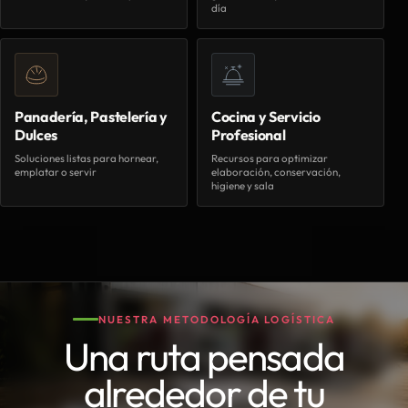
día
Panadería, Pastelería y
Cocina y Servicio
Dulces
Profesional
Soluciones listas para hornear,
Recursos para optimizar
emplatar o servir
elaboración, conservación,
higiene y sala
NUESTRA METODOLOGÍA LOGÍSTICA
Una ruta pensada
alrededor de tu