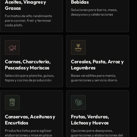
Aceites, Vinagres y
Bebidas
Grasas
Soluciones para barra, mesa,
desayunos y celebraciones
Formatos de alto rendimiento
para cocinar, freír y terminar
cada plato
Carnes, Charcutería,
Cereales, Pasta, Arroz y
Pescados y Mariscos
Legumbres
Selección para plancha, guisos,
Bases versátiles para menús,
tapas y cocina de producción
guarniciones y servicio diario
Conservas, Aceitunas y
Frutas, Verduras,
Encurtidos
Lácteos y Huevos
Productos listos para agilizar
Opciones para desayunos,
elaboraciones y mise en place
guarniciones y elaboraciones del