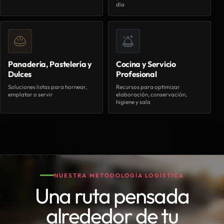
día
Panadería, Pastelería y
Cocina y Servicio
Dulces
Profesional
Soluciones listas para hornear,
Recursos para optimizar
emplatar o servir
elaboración, conservación,
higiene y sala
NUESTRA METODOLOGÍA LOGÍSTICA
Una ruta pensada
alrededor de tu