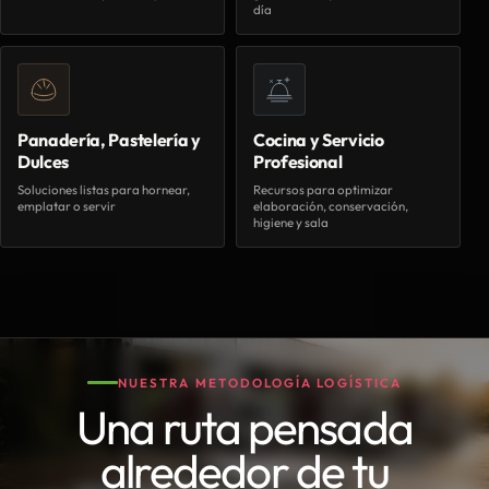
día
Panadería, Pastelería y
Cocina y Servicio
Dulces
Profesional
Soluciones listas para hornear,
Recursos para optimizar
emplatar o servir
elaboración, conservación,
higiene y sala
NUESTRA METODOLOGÍA LOGÍSTICA
Una ruta pensada
alrededor de tu