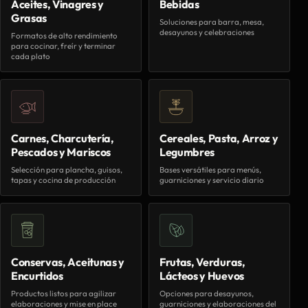
Aceites, Vinagres y
Bebidas
Grasas
Soluciones para barra, mesa,
desayunos y celebraciones
Formatos de alto rendimiento
para cocinar, freír y terminar
cada plato
Carnes, Charcutería,
Cereales, Pasta, Arroz y
Pescados y Mariscos
Legumbres
Selección para plancha, guisos,
Bases versátiles para menús,
tapas y cocina de producción
guarniciones y servicio diario
Conservas, Aceitunas y
Frutas, Verduras,
Encurtidos
Lácteos y Huevos
Productos listos para agilizar
Opciones para desayunos,
elaboraciones y mise en place
guarniciones y elaboraciones del