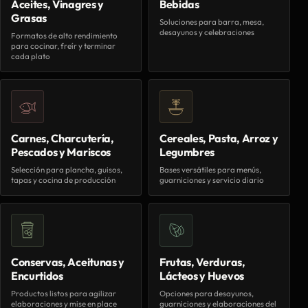
Aceites, Vinagres y
Bebidas
Grasas
Soluciones para barra, mesa,
desayunos y celebraciones
Formatos de alto rendimiento
para cocinar, freír y terminar
cada plato
Carnes, Charcutería,
Cereales, Pasta, Arroz y
Pescados y Mariscos
Legumbres
Selección para plancha, guisos,
Bases versátiles para menús,
tapas y cocina de producción
guarniciones y servicio diario
Conservas, Aceitunas y
Frutas, Verduras,
Encurtidos
Lácteos y Huevos
Productos listos para agilizar
Opciones para desayunos,
elaboraciones y mise en place
guarniciones y elaboraciones del