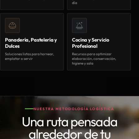
día
Panadería, Pastelería y
Cocina y Servicio
Dulces
Profesional
Soluciones listas para hornear,
Recursos para optimizar
emplatar o servir
elaboración, conservación,
higiene y sala
NUESTRA METODOLOGÍA LOGÍSTICA
Una ruta pensada
alrededor de tu