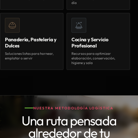
día
Panadería, Pastelería y
Cocina y Servicio
Dulces
Profesional
Soluciones listas para hornear,
Recursos para optimizar
emplatar o servir
elaboración, conservación,
higiene y sala
NUESTRA METODOLOGÍA LOGÍSTICA
Una ruta pensada
alrededor de tu