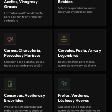
Aceites, Vinagres y
Bebidas
Grasas
Soluciones para barra, mesa,
desayunos y celebraciones
Formatos de alto rendimiento
para cocinar, freír y terminar
cada plato
Carnes, Charcutería,
Cereales, Pasta, Arroz y
Pescados y Mariscos
Legumbres
Selección para plancha, guisos,
Bases versátiles para menús,
tapas y cocina de producción
guarniciones y servicio diario
Conservas, Aceitunas y
Frutas, Verduras,
Encurtidos
Lácteos y Huevos
Productos listos para agilizar
Opciones para desayunos,
elaboraciones y mise en place
guarniciones y elaboraciones del