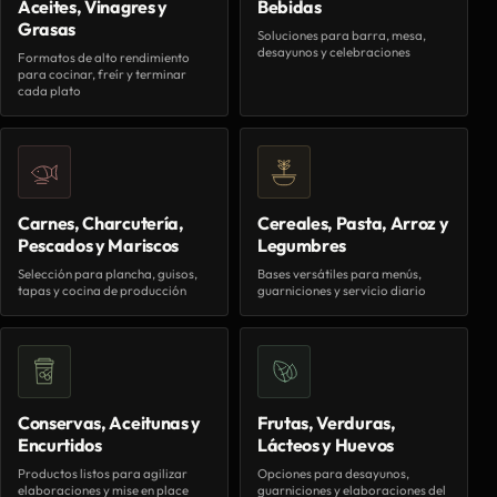
Aceites, Vinagres y
Bebidas
Grasas
Soluciones para barra, mesa,
desayunos y celebraciones
Formatos de alto rendimiento
para cocinar, freír y terminar
cada plato
Carnes, Charcutería,
Cereales, Pasta, Arroz y
Pescados y Mariscos
Legumbres
Selección para plancha, guisos,
Bases versátiles para menús,
tapas y cocina de producción
guarniciones y servicio diario
Conservas, Aceitunas y
Frutas, Verduras,
Encurtidos
Lácteos y Huevos
Productos listos para agilizar
Opciones para desayunos,
elaboraciones y mise en place
guarniciones y elaboraciones del