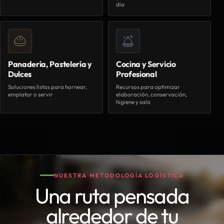
día
Panadería, Pastelería y
Cocina y Servicio
Dulces
Profesional
Soluciones listas para hornear,
Recursos para optimizar
emplatar o servir
elaboración, conservación,
higiene y sala
NUESTRA METODOLOGÍA LOGÍSTICA
Una ruta pensada
alrededor de tu