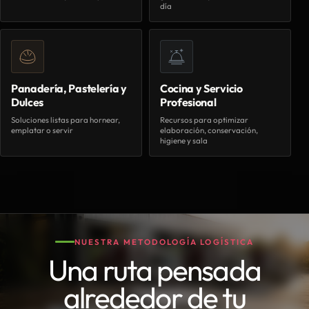
día
Panadería, Pastelería y
Cocina y Servicio
Dulces
Profesional
Soluciones listas para hornear,
Recursos para optimizar
emplatar o servir
elaboración, conservación,
higiene y sala
NUESTRA METODOLOGÍA LOGÍSTICA
Una ruta pensada
alrededor de tu