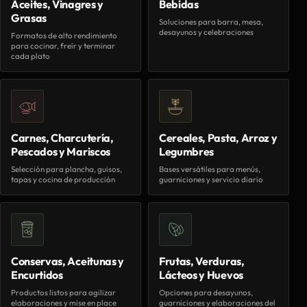
Aceites, Vinagres y
Bebidas
Grasas
Soluciones para barra, mesa,
desayunos y celebraciones
Formatos de alto rendimiento
para cocinar, freír y terminar
cada plato
Carnes, Charcutería,
Cereales, Pasta, Arroz y
Pescados y Mariscos
Legumbres
Selección para plancha, guisos,
Bases versátiles para menús,
tapas y cocina de producción
guarniciones y servicio diario
Conservas, Aceitunas y
Frutas, Verduras,
Encurtidos
Lácteos y Huevos
Productos listos para agilizar
Opciones para desayunos,
elaboraciones y mise en place
guarniciones y elaboraciones del