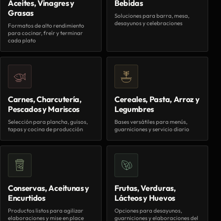
Aceites, Vinagres y
Bebidas
Grasas
Soluciones para barra, mesa,
desayunos y celebraciones
Formatos de alto rendimiento
para cocinar, freír y terminar
cada plato
Carnes, Charcutería,
Cereales, Pasta, Arroz y
Pescados y Mariscos
Legumbres
Selección para plancha, guisos,
Bases versátiles para menús,
tapas y cocina de producción
guarniciones y servicio diario
Conservas, Aceitunas y
Frutas, Verduras,
Encurtidos
Lácteos y Huevos
Productos listos para agilizar
Opciones para desayunos,
elaboraciones y mise en place
guarniciones y elaboraciones del