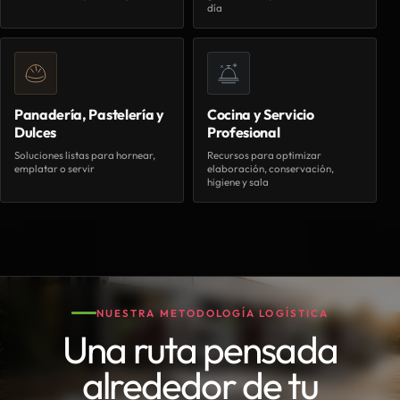
día
Panadería, Pastelería y
Cocina y Servicio
Dulces
Profesional
Soluciones listas para hornear,
Recursos para optimizar
emplatar o servir
elaboración, conservación,
higiene y sala
NUESTRA METODOLOGÍA LOGÍSTICA
Una ruta pensada
alrededor de tu