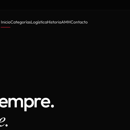
Inicio
Categorías
Logística
Historia
AMH
Contacto
iempre.
e.