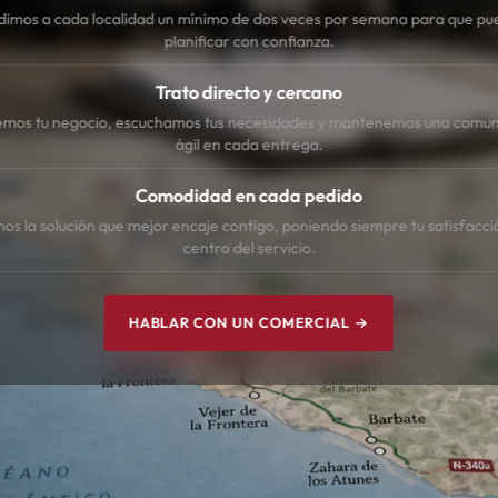
dimos a cada localidad un mínimo de dos veces por semana para que pu
planificar con confianza.
Trato directo y cercano
mos tu negocio, escuchamos tus necesidades y mantenemos una comun
ágil en cada entrega.
Comodidad en cada pedido
s la solución que mejor encaje contigo, poniendo siempre tu satisfacci
centro del servicio.
HABLAR CON UN COMERCIAL →