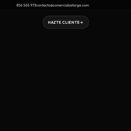
856 565 973
contacto@comercialastorga.com
HAZTE CLIENTE
→