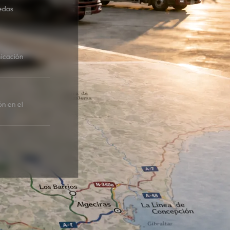
edas
icación
ón en el