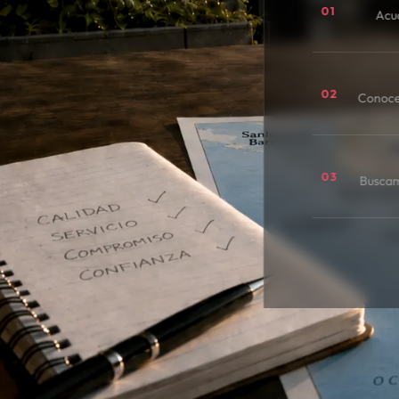
01
Acu
02
Conoce
03
Buscamo