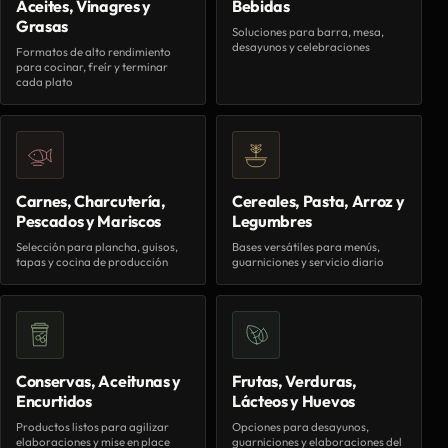
Aceites, Vinagres y
Bebidas
Grasas
Soluciones para barra, mesa,
desayunos y celebraciones
Formatos de alto rendimiento
para cocinar, freír y terminar
cada plato
Carnes, Charcutería,
Cereales, Pasta, Arroz y
Pescados y Mariscos
Legumbres
Selección para plancha, guisos,
Bases versátiles para menús,
tapas y cocina de producción
guarniciones y servicio diario
Conservas, Aceitunas y
Frutas, Verduras,
Encurtidos
Lácteos y Huevos
Productos listos para agilizar
Opciones para desayunos,
elaboraciones y mise en place
guarniciones y elaboraciones del