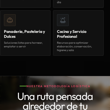
día
Panadería, Pastelería y
Cocina y Servicio
Dulces
Profesional
Soluciones listas para hornear,
Recursos para optimizar
emplatar o servir
elaboración, conservación,
higiene y sala
NUESTRA METODOLOGÍA LOGÍSTICA
Una ruta pensada
alrededor de tu