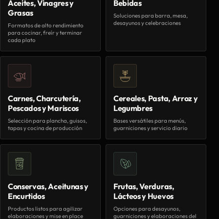
Aceites, Vinagres y
Bebidas
Grasas
Soluciones para barra, mesa,
desayunos y celebraciones
Formatos de alto rendimiento
para cocinar, freír y terminar
cada plato
Carnes, Charcutería,
Cereales, Pasta, Arroz y
Pescados y Mariscos
Legumbres
Selección para plancha, guisos,
Bases versátiles para menús,
tapas y cocina de producción
guarniciones y servicio diario
Conservas, Aceitunas y
Frutas, Verduras,
Encurtidos
Lácteos y Huevos
Productos listos para agilizar
Opciones para desayunos,
elaboraciones y mise en place
guarniciones y elaboraciones del