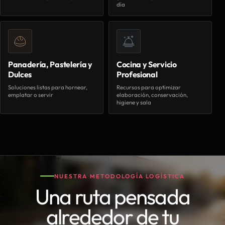
día
Panadería, Pastelería y
Cocina y Servicio
Dulces
Profesional
Soluciones listas para hornear,
Recursos para optimizar
emplatar o servir
elaboración, conservación,
higiene y sala
NUESTRA METODOLOGÍA LOGÍSTICA
Una ruta pensada
alrededor de tu