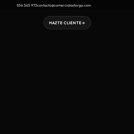
856 565 973
contacto@comercialastorga.com
HAZTE CLIENTE
→