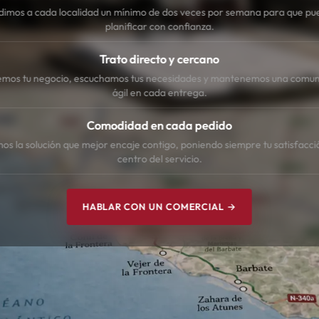
dimos a cada localidad un mínimo de dos veces por semana para que pu
planificar con confianza.
Trato directo y cercano
mos tu negocio, escuchamos tus necesidades y mantenemos una comun
ágil en cada entrega.
Comodidad en cada pedido
s la solución que mejor encaje contigo, poniendo siempre tu satisfacci
centro del servicio.
HABLAR CON UN COMERCIAL →