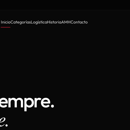
Inicio
Categorías
Logística
Historia
AMH
Contacto
iempre.
e.