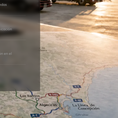
edas
icación
ón en el