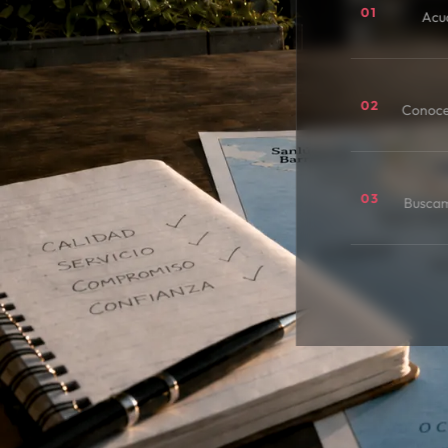
01
Acu
02
Conoce
03
Buscamo