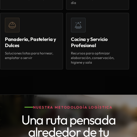
día
Panadería, Pastelería y
Cocina y Servicio
Dulces
Profesional
Soluciones listas para hornear,
Recursos para optimizar
emplatar o servir
elaboración, conservación,
higiene y sala
NUESTRA METODOLOGÍA LOGÍSTICA
Una ruta pensada
alrededor de tu