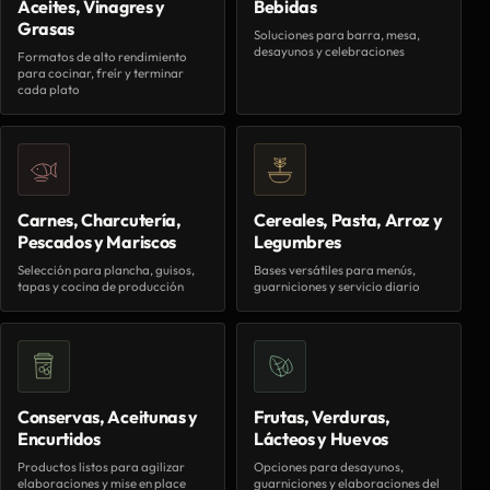
Aceites, Vinagres y
Bebidas
Grasas
Soluciones para barra, mesa,
desayunos y celebraciones
Formatos de alto rendimiento
para cocinar, freír y terminar
cada plato
Carnes, Charcutería,
Cereales, Pasta, Arroz y
Pescados y Mariscos
Legumbres
Selección para plancha, guisos,
Bases versátiles para menús,
tapas y cocina de producción
guarniciones y servicio diario
Conservas, Aceitunas y
Frutas, Verduras,
Encurtidos
Lácteos y Huevos
Productos listos para agilizar
Opciones para desayunos,
elaboraciones y mise en place
guarniciones y elaboraciones del